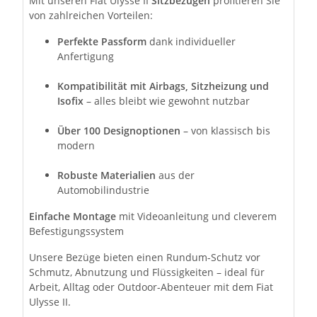
Mit unseren Fiat Ulysse II
Sitzbezügen
profitieren Sie
von zahlreichen Vorteilen:
Perfekte Passform
dank individueller
Anfertigung
Kompatibilität mit Airbags, Sitzheizung und
Isofix
– alles bleibt wie gewohnt nutzbar
Über 100 Designoptionen
– von klassisch bis
modern
Robuste Materialien
aus der
Automobilindustrie
Einfache Montage
mit Videoanleitung und cleverem
Befestigungssystem
Unsere Bezüge bieten einen Rundum-Schutz vor
Schmutz, Abnutzung und Flüssigkeiten – ideal für
Arbeit, Alltag oder Outdoor-Abenteuer mit dem Fiat
Ulysse II.