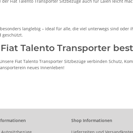
der Fiat Talento Transporter Sitzbezüge auch für Laien leicht mac
esonders langlebig – ideal für alle, die viel unterwegs sind oder i
d geschützt.
 Fiat Talento Transporter best
nsere Fiat Talento Transporter Sitzbezüge verbinden Schutz, Komf
 Transporterein neues Innenleben!
nformationen
Shop Informationen
r Autositzbezüge
Lieferzeiten und Versandkoste