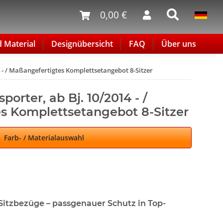
0,00 €
d Material
Designübersicht
FAQ
Über uns
4 - / Maßangefertigtes Komplettsetangebot 8-Sitzer
porter, ab Bj. 10/2014 - /
s Komplettsetangebot 8-Sitzer
Farb- / Materialauswahl
 Sitzbezüge – passgenauer Schutz in Top-