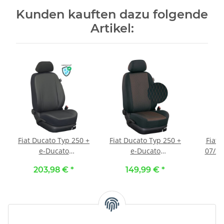
Kunden kauften dazu folgende
Artikel:
Fiat Ducato Typ 250 +
Fiat Ducato Typ 250 +
Fiat D
e-Ducato
e-Ducato
07/20
Kasten/DOKA, ab Bj.
Kasten/DOKA, ab Bj.
Maßa
203,98 €
*
149,99 €
*
1
05/2014 - /
05/2014 - /
Rücksi
Maßangefertigte
Maßangefertigte
Stoff 
Vordersitzbezüge für
Vordersitzbezüge
3-Sitzer (Fahrersitz +
(Einzelsitze) :: 122.
Doppelbeifahrersitz) ::
Stoff Toscana / Stoff