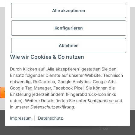
K81. Kunstleder
schwarz
schwarz / Kunstleder
Alle akzeptieren
schwarz
Informationen
Konfigurieren
Produkt Informationen
Ablehnen
Shop Informationen
Wie wir Cookies & Co nutzen
Gesetzliche Informationen
Durch Klicken auf „Alle akzeptieren“ gestatten Sie den
Einsatz folgender Dienste auf unserer Website: Technisch
notwendig, ReCaptcha, Google Analytics, Google Ads,
Google Tag Manager, Facebook Pixel. Sie können die
Einstellung jederzeit ändern (Fingerabdruck-Icon links
unten). Weitere Details finden Sie unter
Konfigurieren
und
in unserer
Datenschutzerklärung
.
Powered
Impressum
|
Datenschutz
* Alle Preise inkl. gesetzlicher USt., zzgl.
Versand
by
JTL-
Shop