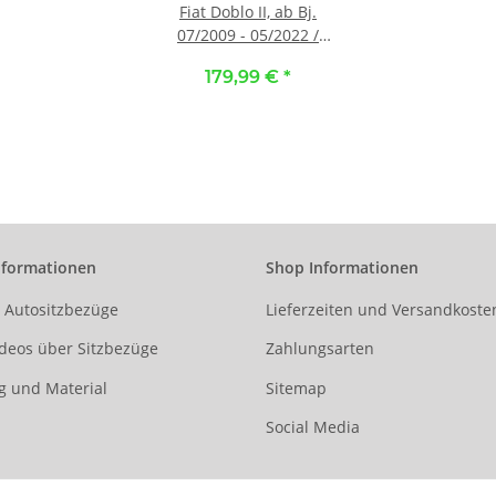
Fiat Doblo II, ab Bj.
07/2009 - 05/2022 /
Maßangefertigte
179,99 €
*
Vordersitzbezüge ::
K82. Kunstleder rot /
Kunstleder schwarz
nformationen
Shop Informationen
r Autositzbezüge
Lieferzeiten und Versandkoste
deos über Sitzbezüge
Zahlungsarten
g und Material
Sitemap
Social Media