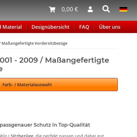
0,00 €
d Material
Designübersicht
FAQ
Über uns
09 / Maßangefertigte Vordersitzbezüge
 2001 - 2009 / Maßangefertigte
e
Farb- / Materialauswahl
– passgenauer Schutz in Top-Qualität
oblo I
Sitzbezüge
, die perfekt passen und dabei gut