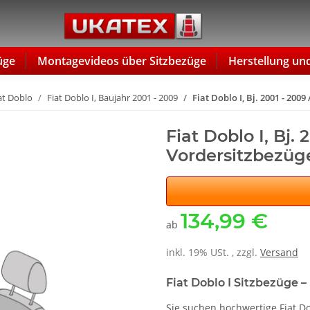
üge
Montagevideos über Sitzbezüge
Herstellung un
at Doblo
Fiat Doblo I, Baujahr 2001 - 2009
Fiat Doblo I, Bj. 2001 - 20
Fiat Doblo I, Bj.
Vordersitzbezüg
134,99 €
ab
inkl. 19% USt. , zzgl.
Versand
Fiat Doblo I Sitzbezüge 
Sie suchen hochwertige Fiat D