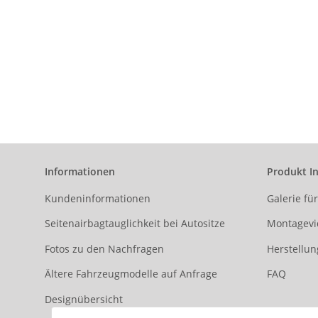
Informationen
Produkt I
Kundeninformationen
Galerie fü
Seitenairbagtauglichkeit bei Autositze
Montagevi
Fotos zu den Nachfragen
Herstellun
Ältere Fahrzeugmodelle auf Anfrage
FAQ
Designübersicht