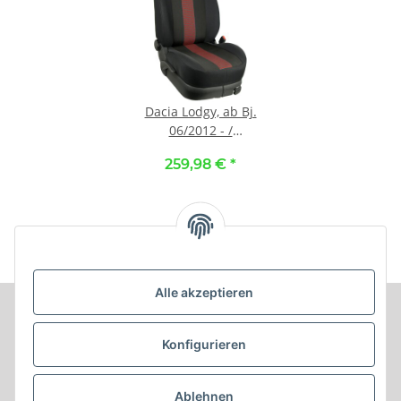
Dacia Lodgy, ab Bj.
06/2012 - /
Maßangefertigtes
259,98 €
*
Komplettsetangebot 5-
Sitzer :: 036. Stoff
Barcelona-rot / Stoff
schwarz
Alle akzeptieren
Informationen
Konfigurieren
Produkt Informationen
Ablehnen