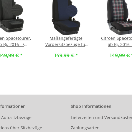
oen Spacetourer,
Maßangefertigte
Citroen Spaceto
b Bj. 2016 - /
Vordersitzbezüge für
ab Bj. 2016 -
ßangefertigte
Citroen Pössl Campster
Maßangeferti
149,99 €
*
149,99 €
*
149,99 €
ersitzbezüge (2
:: 108. Stoff Nizza-blau
Vordersitzbezü
sitze) :: 003. Stoff
/ Stoff schwarz
Einzelsitze) :: 123
lorado / Stoff
GTI-rot / Stoff s
schwarz
nformationen
Shop Informationen
r Autositzbezüge
Lieferzeiten und Versandkoste
deos über Sitzbezüge
Zahlungsarten