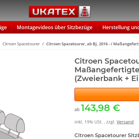
üge
Montagevideos über Sitzbezüge
Herstellung un
Citroen Spacetourer
Citroen Spacetourer, ab Bj. 2016 - / Maßangeferti
Citroen Spacetour
Maßangefertigter
(Zweierbank + Ei
143,98 €
ab
inkl. 19% USt. , zzgl.
Versand
Citroen Spacetourer Sitz