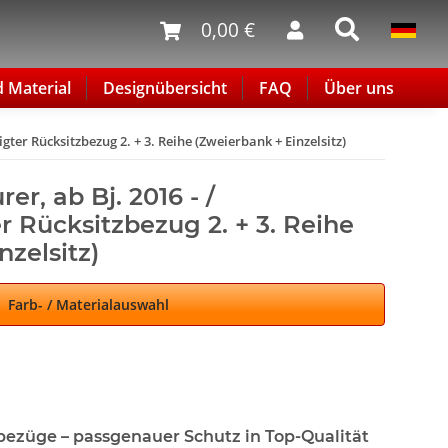
0,00 €
d Material
Designübersicht
FAQ
Über uns
gter Rücksitzbezug 2. + 3. Reihe (Zweierbank + Einzelsitz)
er, ab Bj. 2016 - /
 Rücksitzbezug 2. + 3. Reihe
nzelsitz)
Farb- / Materialauswahl
bezüge – passgenauer Schutz in Top-Qualität