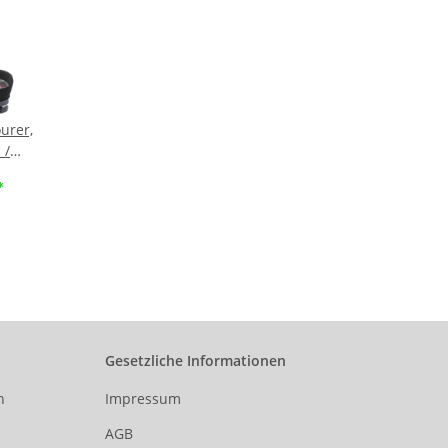
urer,
 /
gte
*
ge (2
. Stoff
chwarz
Gesetzliche Informationen
n
Impressum
AGB