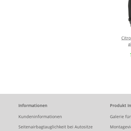
Citr
a
Ma
Vord
Einzel
Co
Informationen
Produkt I
Kundeninformationen
Galerie fü
Seitenairbagtauglichkeit bei Autositze
Montagevi