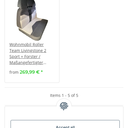
Wohnmobil Roller
Team Livingstone 2
Sport + Forster /
Maßangefertigter
Rücksitzbezug (3-teilig)
from
269,99 €
*
Items 1 - 5 of 5
Kategorien
Accept all