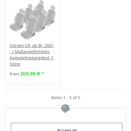
Citroen C8, ab Bj. 2001
- / Maßangefertigtes
Komplettsetangebot 7-
Sitzer
from
269,98 €
*
Items 1 - 5 of 5
Kategorien
Accept all