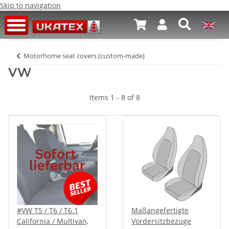
Skip to navigation
Motorhome seat covers (custom-made)
VW
Items 1 - 8 of 8
#VW T5 / T6 / T6.1
Maßangefertigte
California / Multivan,
Vordersitzbezüge