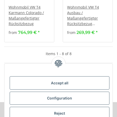
Wohnmobil VW T4
Wohnmobil VW T4
Karmann Colorado /
Ausbau /
Maßangefertigter
Maßangefertigter
Rücksitzbezug
Rücksitzbezug
(Dreierbank
from
764,99 €
*
from
269,99 €
*
durchgehend und
ohne Kopfstützen)
Items 1 - 8 of 8
Kategorien
Accept all
Configuration
Reject