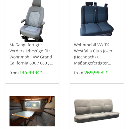
Maßangefertigte
Wohnmobil VW T6
Vordersitzbezüge für
Westfalia Club Joker
Wohnmobil VW Grand
(Hochdach) /
California 600 / 680 , ab
Maßangefertigter
Bj. 2019 -
Rücksitzbezug
from
134,99 €
*
from
269,99 €
*