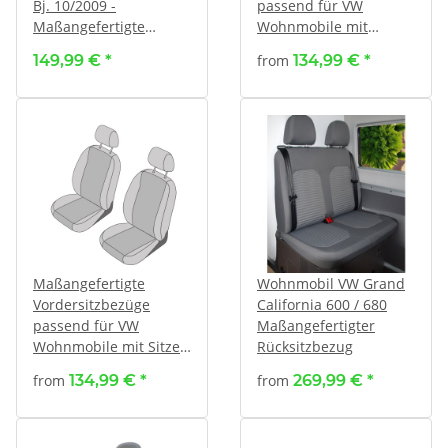
Bj. 10/2009 -
passend für VW
Maßangefertigte
Wohnmobile mit
Vordersitzbezüge ::
Pilotsitzen
149,99 €
*
from
134,99 €
*
Stoff schwarz / Stoff
schwarz
Maßangefertigte
Wohnmobil VW Grand
Vordersitzbezüge
California 600 / 680
passend für VW
Maßangefertigter
Wohnmobile mit Sitzen
Rücksitzbezug
mit verstellbaren
from
134,99 €
*
from
269,99 €
*
Kopfstützen