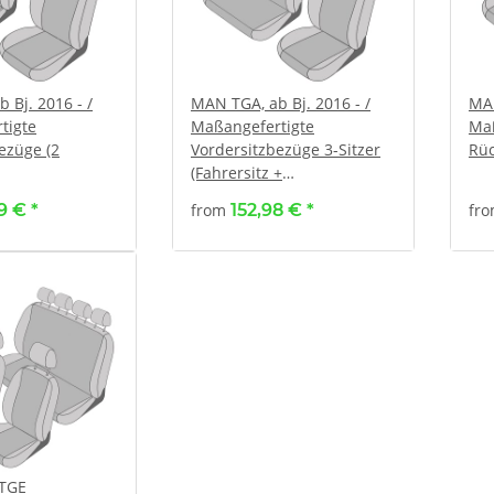
 Bj. 2016 - /
MAN TGA, ab Bj. 2016 - /
MAN
tigte
Maßangefertigte
Maß
ezüge (2
Vordersitzbezüge 3-Sitzer
Rüc
(Fahrersitz +
Doppelbeifahrersitz)
99 €
*
from
152,98 €
*
fr
 TGE