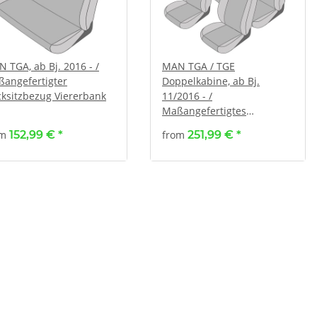
 TGA, ab Bj. 2016 - /
MAN TGA / TGE
angefertigter
Doppelkabine, ab Bj.
ksitzbezug Viererbank
11/2016 - /
Maßangefertigtes
Komplettsetangebot 6-
om
152,99 €
*
from
251,99 €
*
Sitzer