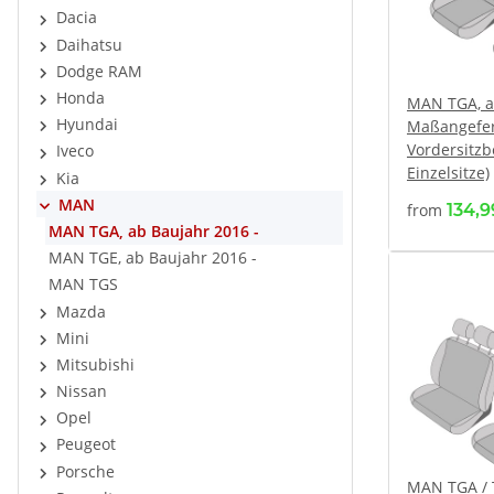
Dacia
Daihatsu
Dodge RAM
Honda
MAN TGA, ab
Hyundai
Maßangefer
Vordersitzb
Iveco
Einzelsitze)
Kia
MAN
from
134,
MAN TGA, ab Baujahr 2016 -
MAN TGE, ab Baujahr 2016 -
MAN TGS
Mazda
Mini
Mitsubishi
Nissan
Opel
Peugeot
Porsche
MAN TGA /