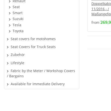
Renault
Doppelkabin
Seat
11/2016 - /
Smart
Maßangefer
Suzuki
Komplettse
from
269,
Sitzer
Tesla
Toyota
Seat covers for motohomes
Seat Covers for Truck Seats
Zubehör
Lifestyle
Fabric by the Meter / Workshop Covers
/ Bargains
Available for Immediate Delivery