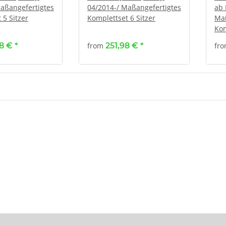
aßangefertigtes
04/2014-/ Maßangefertigtes
ab 
 5 Sitzer
Komplettset 6 Sitzer
Maß
Kom
98 €
*
from
251,98 €
*
fr