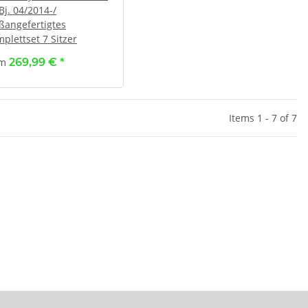
Bj. 04/2014-/
angefertigtes
plettset 7 Sitzer
om
269,99 €
*
Items 1 - 7 of 7