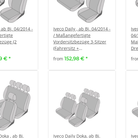
, ab Bj. 04/2014 -
Iveco Daily , ab Bj. 04/2014 -
Iveco D
rtigte
/ Maßangefertigte
04/
ezüge (2
Vordersitzbezüge 3-Sitzer
Maß
(Fahrersitz +
Dre
Doppelbeifahrersitz)
99 €
*
from
152,98 €
*
fr
Doka , ab Bj.
Iveco Daily Doka, ab Bj.
Ive