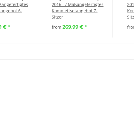
ßangefertigtes
2016 - / Maßangefertigtes
201
tangebot 6-
Komplettsetangebot 7-
Kom
Sitzer
Sit
99 €
*
from
269,99 €
*
fr