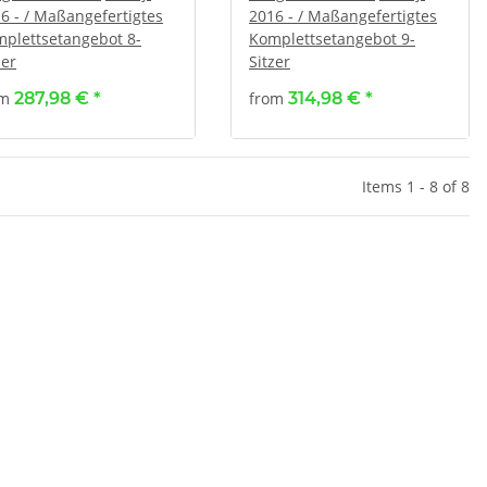
6 - / Maßangefertigtes
2016 - / Maßangefertigtes
plettsetangebot 8-
Komplettsetangebot 9-
zer
Sitzer
om
287,98 €
*
from
314,98 €
*
Items 1 - 8 of 8