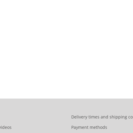
Delivery times and shipping co
videos
Payment methods