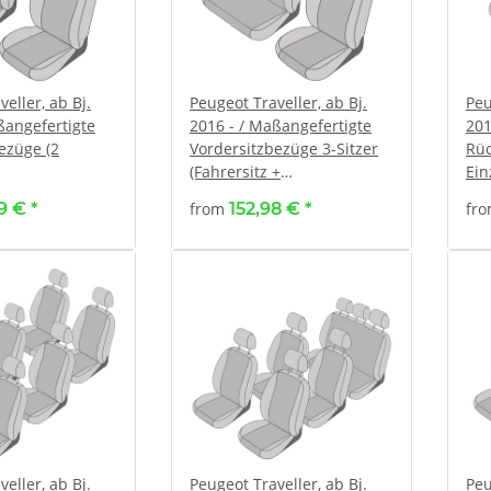
eller, ab Bj.
Peugeot Traveller, ab Bj.
Peu
ßangefertigte
2016 - / Maßangefertigte
201
ezüge (2
Vordersitzbezüge 3-Sitzer
Rüc
(Fahrersitz +
Ein
Doppelbeifahrersitz)
99 €
*
from
152,98 €
*
fr
eller, ab Bj.
Peugeot Traveller, ab Bj.
Peu