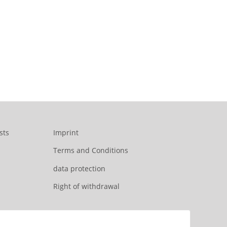
sts
Imprint
Terms and Conditions
data protection
Right of withdrawal