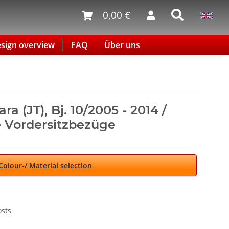
0,00 €
sign overview
FAQ
Über uns
ra (JT), Bj. 10/2005 - 2014 /
 Vordersitzbezüge
Colour-/ Material selection
osts