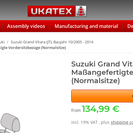
Assembly videos
Manufacturing and material
De
uki
Suzuki Grand Vitara (JT), Baujahr 10/2005 - 2014
rtigte Vordersitzbezüge (Normalsitze)
Suzuki Grand Vita
Maßangefertigte
(Normalsitze)
134,99 €
from
incl. 19% VAT , plus
shipping c