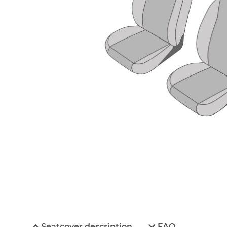
Seatcover description
FAQ