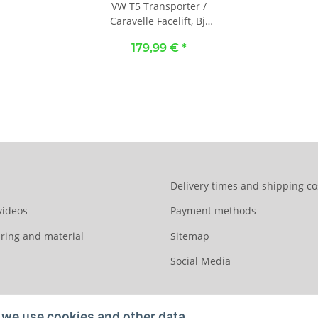
VW T5 Transporter /
Caravelle Facelift, Bj.
10/2009 - 2015 /
179,99 €
*
Maßangefertigte
Vordersitzbezüge
(Einzelsitze) :: K104.
Stoff Alcantra-
anthrazit / Kunstleder-
mokka / anthrazit
Delivery times and shipping co
videos
Payment methods
ring and material
Sitemap
Social Media
we use cookies and other data