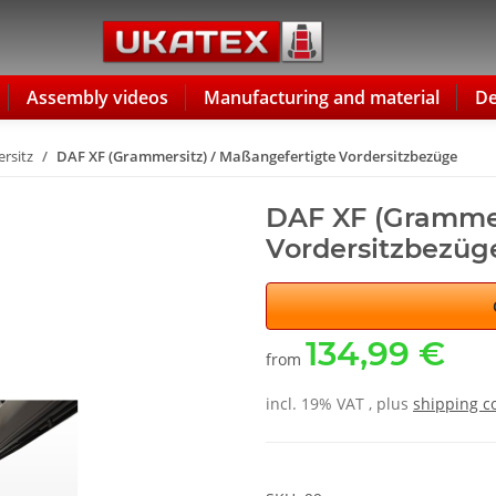
Assembly videos
Manufacturing and material
De
rsitz
DAF XF (Grammersitz) / Maßangefertigte Vordersitzbezüge
DAF XF (Grammer
Vordersitzbezüg
134,99 €
from
incl. 19% VAT , plus
shipping c