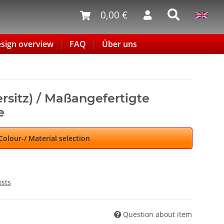
0,00 €
sign overview
FAQ
Über uns
sitz) / Maßangefertigte
e
Colour-/ Material selection
osts
Question about item